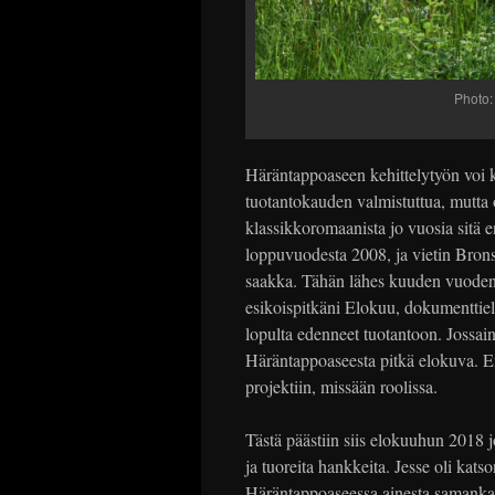
Photo:
Häräntappoaseen kehittelytyön voi k
tuotantokauden valmistuttua, mutta o
klassikkoromaanista jo vuosia sitä 
loppuvuodesta 2008, ja vietin Brons
saakka. Tähän lähes kuuden vuoden 
esikoispitkäni Elokuu, dokumenttiel
lopulta edenneet tuotantoon. Jossain 
Häräntappoaseesta pitkä elokuva. En
projektiin, missään roolissa.
Tästä päästiin siis elokuuhun 2018 j
ja tuoreita hankkeita. Jesse oli kat
Häräntappoaseessa ainesta samankalt