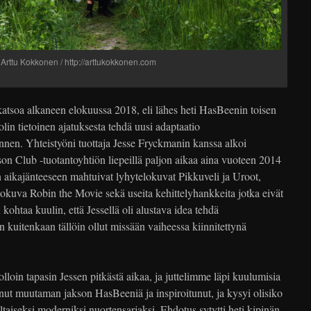
 Arttu Kokkonen / http://arttukokkonen.com
atsoa alkaneen elokuussa 2018, eli lähes heti HasBeenin toisen
lin tietoinen ajatuksesta tehdä uusi adaptaatio
ennen. Yhteistyöni tuottaja Jesse Fryckmanin kanssa alkoi
on Club -tuotantoyhtiön liepeillä paljon aikaa aina vuoteen 2014
aikajänteeseen mahtuivat lyhytelokuvat Pikkuveli ja Uroot,
okuva Robin the Movie sekä useita kehittelyhankkeita jotka eivät
kohtaa kuulin, että Jessellä oli alustava idea tehdä
 kuitenkaan tällöin ollut missään vaiheessa kiinnitettynä
olloin tapasin Jessen pitkästä aikaa, ja juttelimme läpi kuulumisia
sonut muutaman jakson HasBeeniä ja inspiroitunut, ja kysyi olisiko
aiseksi moderniksi nuortensarjaksi. Ehdotus sytytti heti kipinän,