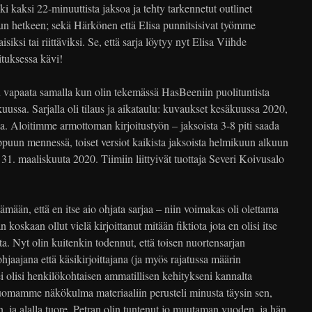
i kaksi 22-minuuttista jaksoa ja tehty tarkennetut outlinet
isun hetkeen; sekä Härkönen että Elisa punnitsisivat työmme
isiksi tai riittäviksi. Se, että sarja löytyy nyt Elisa Viihde
ituksessa kävi!
vapaata samalla kun olin tekemässä HasBeeniin puolituntista
kuussa. Sarjalla oli tilaus ja aikataulu: kuvaukset kesäkuussa 2020,
Aloitimme armottoman kirjoitustyön – jaksoista 3-8 piti saada
ppuun mennessä, toiset versiot kaikista jaksoista helmikuun alkuun
31. maaliskuuta 2020. Tiimiin liittyivät tuottaja Severi Koivusalo
ämään, että en itse aio ohjata sarjaa – niin voimakas oli olettama
n koskaan ollut vielä kirjoittanut mitään fiktiota jota en olisi itse
a. Nyt olin kuitenkin todennut, että toisen nuortensarjan
aajana että käsikirjoittajana (ja myös rajatussa määrin
i olisi henkilökohtaisen ammatillisen kehitykseni kannalta
uomamme näkökulma materiaaliin perusteli minusta täysin sen,
en, ja alalla tuore. Petran olin tuntenut jo muutaman vuoden, ja hän