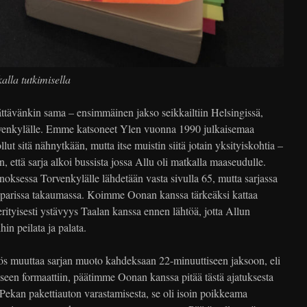
alla tutkimisella
ättävänkin sama – ensimmäinen jakso seikkailtiin Helsingissä,
rvenkylälle. Emme katsoneet Ylen vuonna 1990 julkaisemaa
lut sitä nähnytkään, mutta itse muistin siitä jotain yksityiskohtia –
n, että sarja alkoi bussista jossa Allu oli matkalla maaseudulle.
oksessa Torvenkylälle lähdetään vasta sivulla 65, mutta sarjassa
 parissa takaumassa. Koimme Oonan kanssa tärkeäksi kattaa
rityisesti ystävyys Taalan kanssa ennen lähtöä, jotta Allun
in peilata ja palata.
s muuttaa sarjan muoto kahdeksaan 22-minuuttiseen jaksoon, eli
iseen formaattiin, päätimme Oonan kanssa pitää tästä ajatuksesta
s Pekan pakettiauton varastamisesta, se oli isoin poikkeama