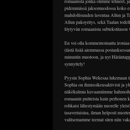
romaanista jonka olimme tehneet, 
pidemmässä jaksomuodossa koko ens
mahdollisuuden laventaa Allun ja Ta
Allun pakoyritys, sekä Taalan tode
löytyvän romaanista subtekstitason v
En voi olla kommentoimatta ironiaa s
(tästä lisää aiemmassa postauksessani 
minuutin muotoon, ja nyt Häräntappo
synnyttely!
Pyysin Sophia Wekesaa lukemaan täh
Sophia on ihmisoikeusaktivisti ja yh
näkökulmia kuvaamiimme hahmoihin j
romaanin puitteista kuin perhonen 
rohkaisi lähestymään nuorelle yleisö
tasavertaisina, ilman helposti nuorte
valitsemamme teemat siten niin va