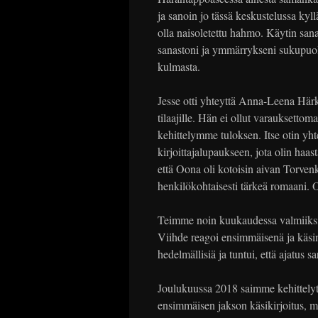
ja sanoin jo tässä keskustelussa kyll
olla naisoletettu hahmo. Käytin sana
sanastoni ja ymmärrykseni sukupuole
kulmasta.
Jesse otti yhteyttä Anna-Leena Härkö
tilaajille. Hän ei ollut varauksettoma
kehittelymme tuloksen. Itse otin y
kirjoittajalupaukseen, jota olin haa
että Oona oli kotoisin aivan Torvenk
henkilökohtaisesti tärkeä romaani. 
Teimme noin kuukaudessa valmiiksi pi
Viihde reagoi ensimmäisenä ja käsin
hedelmällisiä ja tuntui, että ajatus sa
Joulukuussa 2018 saimme kehittelyt
ensimmäisen jakson käsikirjoitus, m