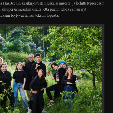
tta HasBeenin käsikirjoitusten julkaisemisesta, ja kehittelyprosessin
n alkuperäismusiikin osalta, että päätin tehdä saman nyt
tuksiin löytyvät tämän tekstin lopusta.