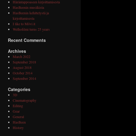
Häräntappoaseen kirjoittamisesta
HasBeenin musiikista
HasBeenin kehittelystä ja
kirjoittamisesta
I like to Mōvi it
Welhofilmi turns 25 years
Recent Comments
Archives
March 2022
September 2018
August 2018
October 2014
September 2014
Categories
3D
Cinematography
Editing
Gear
General
HasBeen
History