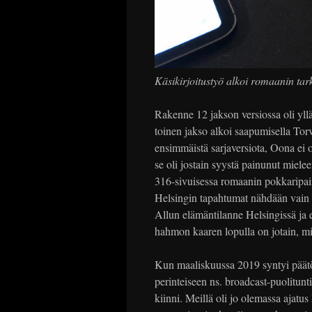
Käsikirjoitustyö alkoi romaanin tark
Rakenne 12 jakson versiossa oli yll
toinen jakso alkoi saapumisella To
ensimmäistä sarjaversiota, Oona ei ol
se oli jostain syystä painunut mielee
316-sivuisessa romaanin pokkaripain
Helsingin tapahtumat nähdään vain
Allun elämäntilanne Helsingissä ja e
hahmon kaaren lopulla on jotain, mih
Kun maaliskuussa 2019 syntyi päätö
perinteiseen ns. broadcast-puolitunt
kiinni. Meillä oli jo olemassa ajatu