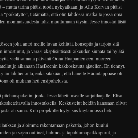
ä – mutta tarina pitäisi tuoda nykyaikaan, ja Allu Korvan pitäisi
a “poikatyttö”, tietämättä, että olin lähdössä matkalle jossa oma
n moninaisuudesta tulisi muuttumaan täysin. Jesse innostui tästä
seen joka antoi meille luvan kehittää konseptia ja tarjota sitä
n innostunut, ja varasi eksplisiittisesti oikeuden siunata tai hylätä
hteyttä vielä samana päivänä Oona Haapaniemeen, nuoreen
statellut jo aikanaan HasBeenin kakkoskautta ajatellen. En tiennyt,
ylän lähitienoilta, enkä sitäkään, että hänelle Häräntappoase oli
Oona oli mukana heti ensipuhelusta.
tchauspaketin, jonka Jesse lähetti usealle sarjatilaajalle. Elisa
kosketeltavalla innostuksella. Keskustelut heidän kanssaan olivat
rjasta oli sama. Koti projektille löytyi siis käytännössä heti.
ilauksen ja aloimme rakentamaan pakettia, johon kuului
uiden jaksojen outlinet, hahmo- ja tapahtumapaikkapurut, ja