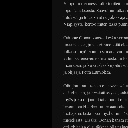
Vappuun mennessä oli kirjoitettu auk
lopuista jaksoista. Saavuttiin ratka
tulokset, ja toteaisivat ne joko vajava
Viaplaystä, kertoo miten tässä punn
Otimme Oonan kanssa kesän verran 
finaalijaksoa, ja jatkoimme töitä elo
julkaisu myöhemmin samana vuonna. 
valmiiksi ensiversiot marraskuun lo
mennessä, ja kuvauskäsikirjoitukset 
ja ohjaaja Petra Lumioksa.
Olin joutunut useaan otteeseen selitt
että ohjaisin, ja hyvästä syystä; enhä
myös joko ohjannut tai aionnut ohjat
tekeminen HasBeenin perään sekä ohj
tuottajana, tästä lisää myöhemmin) e
mielekästä. Lisäksi Oonan kanssa l
että ohjaajan olisi tärkeää olla nain