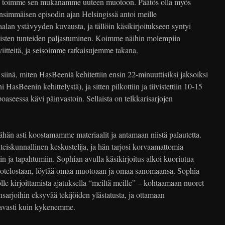
ja toimme sen mukanamme uuteen muotoon. Päätös olla myös
immäisen episodin ajan Helsingissä antoi meille
alan ystävyyden kuvausta, ja tällöin käsikirjoitukseen syntyi
llisten tunteiden paljastuminen. Koimme näihin molempiin
iitteitä, ja seisoimme ratkaisujemme takana.
iinä, miten HasBeeniä kehitettiin ensin 22-minuuttisiksi jaksoiksi
HasBeenin kehittelystä), ja sitten pilkottiin ja tiivistettiin 10-15
aseessa kävi päinvastoin. Sellaista on telkkarisarjojen
än asti koostamamme materiaalit ja antamaan niistä palautetta.
teiskunnallinen keskustelija, ja hän tarjosi korvaamattomia
a tapahtumiin. Sophian avulla käsikirjoitus alkoi kuoriutua
kotelostaan, löytää omaa muotoaan ja omaa sanomaansa. Sophia
lle kirjoittamista ajatuksella “meiltä meille” – kohtaamaan nuoret
nsarjoihin eksyvää tekijöiden ylästatusta, ja ottamaan
kavasti kuin kykenemme.