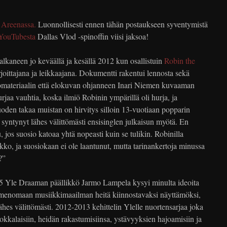
e
Areenassa.
Luonnollisesti ennen tähän postaukseen syventymistä
YouTubesta
Dallas Vlod -spinoffin viisi jaksoa!
lkaneen jo keväällä ja kesällä 2012 kun osallistuin
Robin the
joittajana ja leikkaajana. Dokumentti rakentui lennosta sekä
omateriaalin että elokuvan ohjanneen Inari Niemen kuvaaman
jaa vauhtia, koska ilmiö Robinin ympärillä oli hurja, ja
oden takaa muistan on hirvitys silloin 13-vuotiaan popparin
a syntynyt lähes välittömästi ensisinglen julkaisun myötä. En
, jos suosio katoaa yhtä nopeasti kuin se tulikin. Robinilla
joukko, ja suosiokaan ei ole laantunut, mutta tarinankertoja minussa
?”
Yle Draaman päällikkö Jarmo Lampela kysyi minulta ideoita
nimenomaan musiikkimaailman heitä kiinnostavaksi näyttämöksi,
lähes välittömästi. 2012-2013 kehittelin Ylelle nuortensarjaa joka
uokkalaisiin, heidän rakastumisiinsa, ystävyyksien hajoamisiin ja