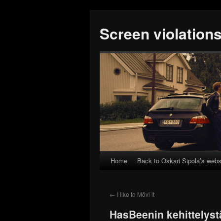
Screen violation
Home
Back to Oskari Sipola’s webs
←
I like to Mōvi it
HasBeenin kehittelystä