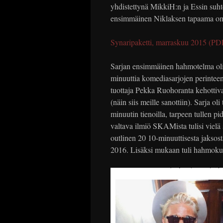
yhdistettynä MikkiH:n ja Essin suh
ensimmäinen Niklaksen tapaama oman
Synaripaketti, marraskuu 2015 (PD
Sarjan ensimmäinen hahmotelma oli 1
minuuttia komediasarjojen perintee
tuottaja Pekka Ruohoranta kehottiva
(näin siis meille sanottiin). Sarja ol
minuutin tienoilla, tarpeen tullen p
valtava ilmiö SKAMista tulisi viel
outlinen 20 10-minuuttisesta jaksos
2016. Lisäksi mukaan tuli hahmokuv