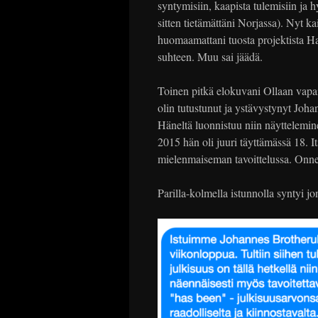
syntymisiin, kaapista tulemisiin ja h
sitten tietämättäni Norjassa). Nyt k
huomaamattani tuosta projektista Ha
suhteen. Muu sai jäädä.
Toinen pitkä elokuvani Ollaan vapait
olin tutustunut ja ystävystynyt Joh
Häneltä luonnistuu niin näyttelemin
2015 hän oli juuri täyttämässä 18. It
mielenmaiseman tavoittelussa. Onnek
Parilla-kolmella istunnolla syntyi j