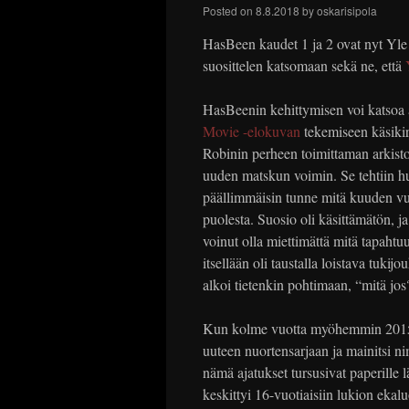
Posted on
8.8.2018
by
oskarisipola
HasBeen kaudet 1 ja 2 ovat nyt Yl
suosittelen katsomaan sekä ne, että
HasBeenin kehittymisen voi katsoa a
Movie -elokuvan
tekemiseen käsikir
Robinin perheen toimittaman arkist
uuden matskun voimin. Se tehtiin hur
päällimmäisin tunne mitä kuuden vu
puolesta. Suosio oli käsittämätön, j
voinut olla miettimättä mitä tapahtuu
itsellään oli taustalla loistava tuki
alkoi tietenkin pohtimaan, “mitä jos
Kun kolme vuotta myöhemmin 2015 
uuteen nuortensarjaan ja mainitsi 
nämä ajatukset tursusivat paperille 
keskittyi 16-vuotiaisiin lukion ekal