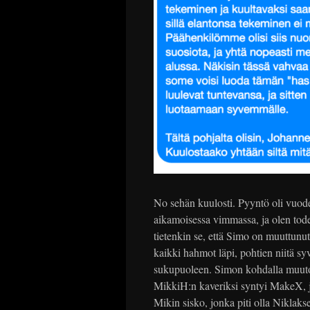
No sehän kuulosti. Pyyntö oli vuo
aikamoisessa vimmassa, ja olen todel
tietenkin se, että Simo on muuttun
kaikki hahmot läpi, pohtien niitä sy
sukupuoleen. Simon kohdalla muutos
MikkiH:n kaveriksi syntyi MakeX, j
Mikin sisko, jonka piti olla Niklakse