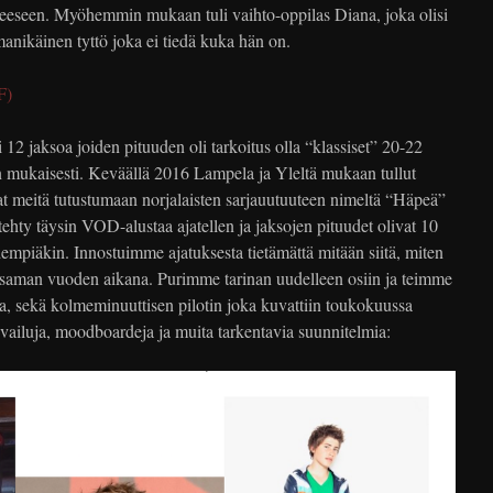
teeseen. Myöhemmin mukaan tuli vaihto-oppilas Diana, joka olisi
ikäinen tyttö joka ei tiedä kuka hän on.
F)
2 jaksoa joiden pituuden oli tarkoitus olla “klassiset” 20-22
n mukaisesti. Keväällä 2016 Lampela ja Yleltä mukaan tullut
t meitä tutustumaan norjalaisten sarjauutuuteen nimeltä “Häpeä”
i tehty täysin VOD-alustaa ajatellen ja jaksojen pituudet olivat 10
idempiäkin. Innostuimme ajatuksesta tietämättä mitään siitä, miten
ä saman vuoden aikana. Purimme tarinan uudelleen osiin ja teimme
ta, sekä kolmeminuuttisen pilotin joka kuvattiin toukokuussa
ailuja, moodboardeja ja muita tarkentavia suunnitelmia: