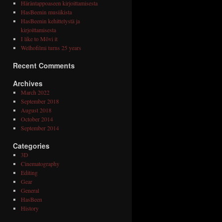
Häräntappoaseen kirjoittamisesta
HasBeenin musiikista
HasBeenin kehittelystä ja
kirjoittamisesta
I like to Mōvi it
Welhofilmi turns 25 years
Recent Comments
Archives
March 2022
September 2018
August 2018
October 2014
September 2014
Categories
3D
Cinematography
Editing
Gear
General
HasBeen
History