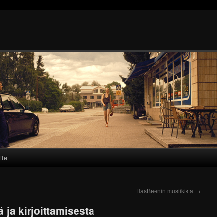
s
ite
HasBeenin musiikista
→
 ja kirjoittamisesta