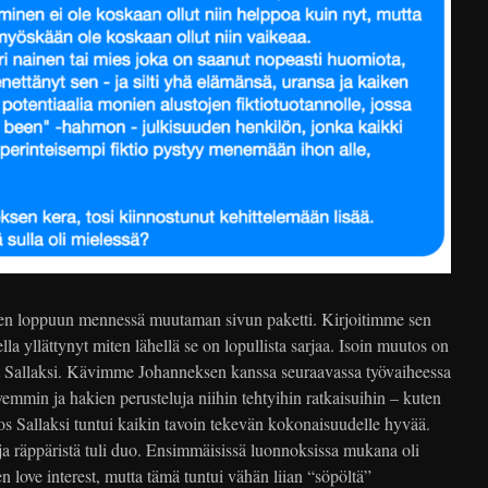
den loppuun mennessä muutaman sivun paketti. Kirjoitimme sen
la yllättynyt miten lähellä se on lopullista sarjaa. Isoin muutos on
ut Sallaksi. Kävimme Johanneksen kanssa seuraavassa työvaiheessa
vemmin ja hakien perusteluja niihin tehtyihin ratkaisuihin – kuten
 Sallaksi tuntui kaikin tavoin tekevän kokonaisuudelle hyvää.
a räppäristä tuli duo. Ensimmäisissä luonnoksissa mukana oli
n love interest, mutta tämä tuntui vähän liian “söpöltä”