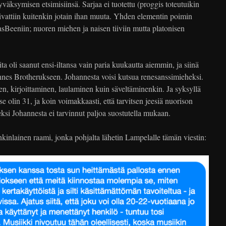
yväksymisen etsimisiinsä. Sarjaa ei tuotettu (proggis toteutuikin
aivattiin kuitenkin jotain ihan muuta. Yhden elementin poimin
sBeeniin; nuoren miehen ja naisen tiiviin mutta platonisen
a oli saanut ensi-iltansa vain paria kuukautta aiemmin, ja siinä
annes Brotherukseen. Johannesta voisi kutsua renesanssimieheksi.
en, kirjoittaminen, laulaminen kuin säveltäminenkin. Ja syksyllä
se olin 31, ja koin voimakkaasti, että tarvitsen jeesiä nuorison
si Johannesta ei tarvinnut paljoa suostutella mukaan.
onkinlainen raami, jonka pohjalta lähetin Lampelalle tämän viestin: